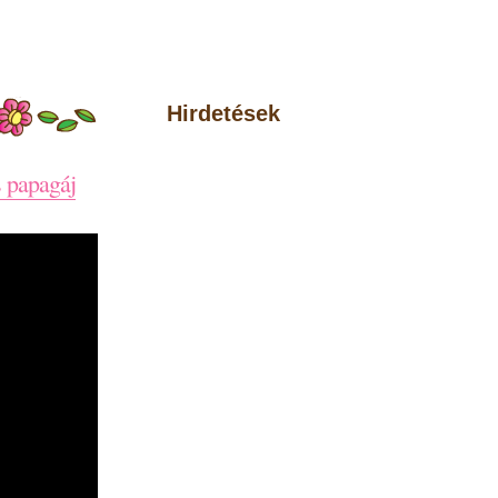
Hirdetések
s papagáj