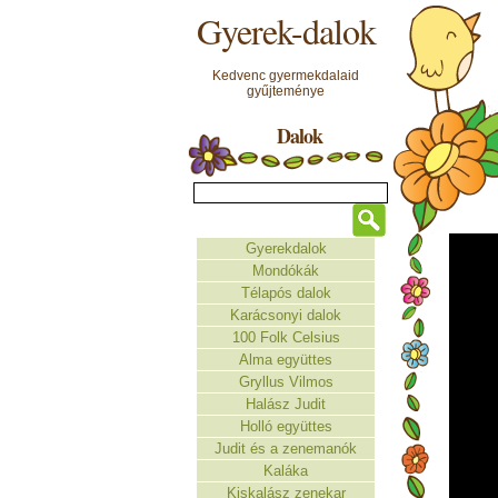
Gyerek-dalok
Kedvenc gyermekdalaid
gyűjteménye
Dalok
Gyerekdalok
Mondókák
Télapós dalok
Karácsonyi dalok
100 Folk Celsius
Alma együttes
Gryllus Vilmos
Halász Judit
Holló együttes
Judit és a zenemanók
Kaláka
Kiskalász zenekar