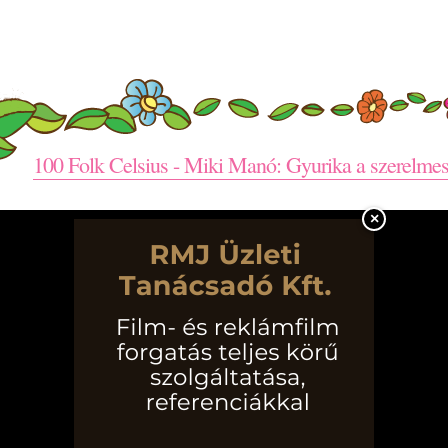
100 Folk Celsius - Miki Manó: Gyurika a szerelme
×