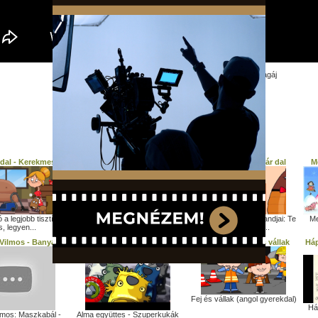
100 Folk Celsius - Miki Manó: Gyurika a szerelmes papagáj
További gyerek dalok:
 dal - Kerekmese
Testrészes dal
Kerekmese - Bogár dal
M
Kerekmese, hogy megismerjük
 a legjobb tisztító
Kerekmese újabb kalandjai: Te
Me
a testünket: Fej,...
s, legyen...
is kikerülöd a...
 Vilmos - Banya
Alma együttes - Szuperkukák
Kerekmese: Fej és vállak
Háp
Fej és vállak (angol gyerekdal)
Há
lmos: Maszkabál -
Alma együttes - Szuperkukák