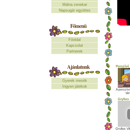
Málna zenekar
Napsugár együttes
Főmenü
Főoldal
Kapcsolat
Partnerek
Ajánlatunk
Porszívó
Gyerek mesék
Ingyen játékok
A porszívó
tár
Gryllus
Gryllus Vi