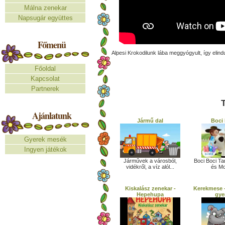
Málna zenekar
Napsugár együttes
Főmenü
Alpesi Krokodilunk lába meggyógyult, így elind
Főoldal
Kapcsolat
Partnerek
T
Ajánlatunk
Jármű dal
Boci 
Gyerek mesék
Ingyen játékok
Boci Boci Ta
Járművek a városból,
és Mo
vidékről, a víz alól...
Kiskalász zenekar -
Kerekmese -
Hepehupa
gye