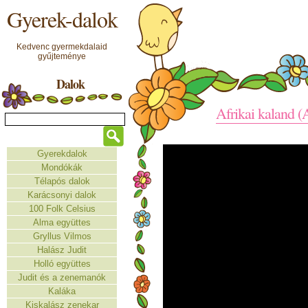
Gyerek-dalok
Kedvenc gyermekdalaid
gyűjteménye
Dalok
Afrikai kaland (
Gyerekdalok
Mondókák
Télapós dalok
Karácsonyi dalok
100 Folk Celsius
Alma együttes
Gryllus Vilmos
Halász Judit
Holló együttes
Judit és a zenemanók
Kaláka
Kiskalász zenekar