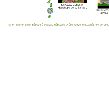
Kiskalász zenekar -
Hepehupa vers: Bartos...
KerekMese
állatok 
Ismert gyerek dalok népszerű énekek, népdalok gyűjteménye, megzenésített versek,