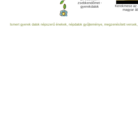
zsebkendőmet -
Kerekmese az ál
gyerekdalok
magyar áb
Ismert gyerek dalok népszerű énekek, népdalok gyűjteménye, megzenésített versek,