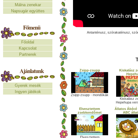
Málna zenekar
Napsugár együttes
Főmenü
Antanténusz, szórakaténusz, szór
Főoldal
Kapcsolat
Partnerek
T
Ajánlatunk
Zsipp-zsupp
Kiskalász z
Hepeh
Gyerek mesék
Ingyen játékok
Zsipp-zsupp - mondókák
Kiskalász z
Hepehupa vers:
Elvesztettem
Állatos Ábécé 
zsebkendőmet
ABC állat
Elvesztettem