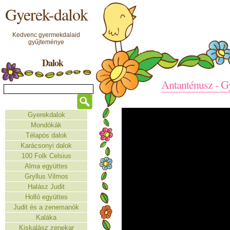
Gyerek-dalok
Kedvenc gyermekdalaid
gyűjteménye
Dalok
Antanténusz - G
Gyerekdalok
Mondókák
Télapós dalok
Karácsonyi dalok
100 Folk Celsius
Alma együttes
Gryllus Vilmos
Halász Judit
Holló együttes
Judit és a zenemanók
Kaláka
Kiskalász zenekar