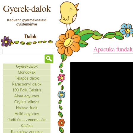
Gyerek-dalok
Kedvenc gyermekdalaid
gyűjteménye
Dalok
Apacuka fundal
Gyerekdalok
Mondókák
Télapós dalok
Karácsonyi dalok
100 Folk Celsius
Alma együttes
Gryllus Vilmos
Halász Judit
Holló együttes
Judit és a zenemanók
Kaláka
Kiskalász zenekar