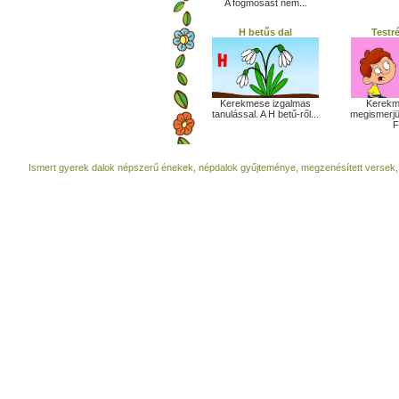
A fogmosást nem...
H betűs dal
Testr
Kerekm
Kerekmese izgalmas
megismerjü
tanulással. A H betű-ről...
F
Ismert gyerek dalok népszerű énekek, népdalok gyűjteménye, megzenésített versek,