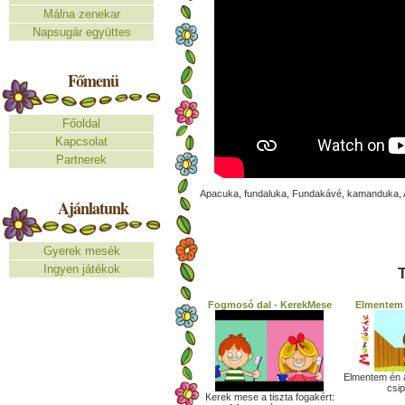
Málna zenekar
Napsugár együttes
Főmenü
Főoldal
Kapcsolat
Partnerek
Apacuka, fundaluka, Fundakávé, kamanduka, 
Ajánlatunk
Gyerek mesék
Ingyen játékok
T
Fogmosó dal - KerekMese
Elmentem 
Elmentem én a
csip
Kerek mese a tiszta fogakért: