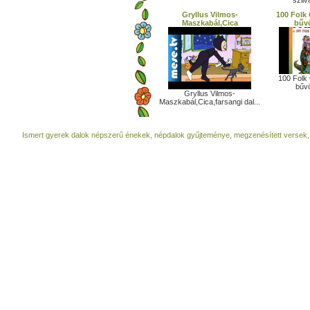
szilv
Gryllus Vilmos-
100 Folk 
Maszkabál,Cica
bűv
100 Folk 
bűv
Gryllus Vilmos-
Maszkabál,Cica,farsangi dal...
Ismert gyerek dalok népszerű énekek, népdalok gyűjteménye, megzenésített versek,