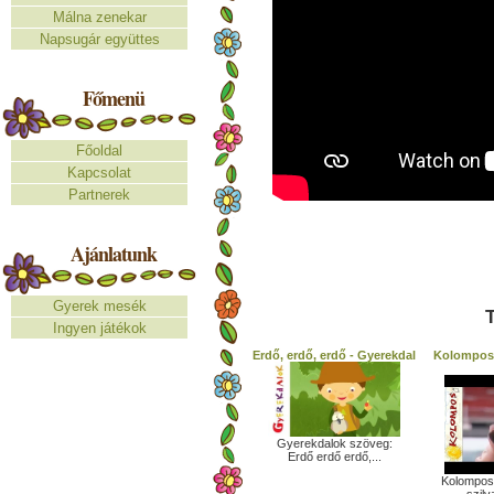
Málna zenekar
Napsugár együttes
Főmenü
Főoldal
Kapcsolat
Partnerek
Ajánlatunk
Gyerek mesék
T
Ingyen játékok
Erdő, erdő, erdő - Gyerekdal
Kolompos 
Gyerekdalok szöveg:
Erdő erdő erdő,...
Kolompos 