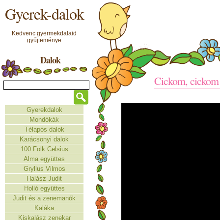
Gyerek-dalok
Kedvenc gyermekdalaid
gyűjteménye
Dalok
Cickom, cickom 
Gyerekdalok
Mondókák
Télapós dalok
Karácsonyi dalok
100 Folk Celsius
Alma együttes
Gryllus Vilmos
Halász Judit
Holló együttes
Judit és a zenemanók
Kaláka
Kiskalász zenekar