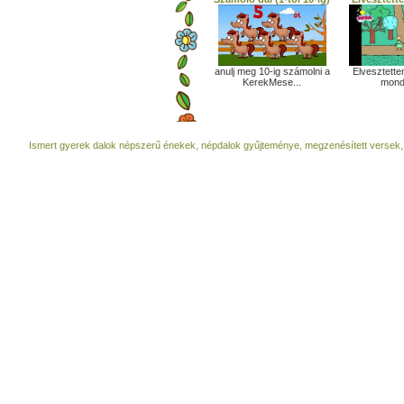
anulj meg 10-ig számolni a
Elvesztette
KerekMese...
mond
Ismert gyerek dalok népszerű énekek, népdalok gyűjteménye, megzenésített versek,