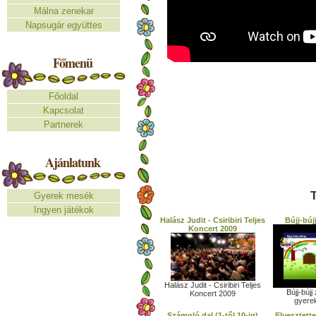
Málna zenekar
Napsugár együttes
Főmenü
Főoldal
Kapcsolat
Partnerek
Ajánlatunk
T
Gyerek mesék
Ingyen játékok
Halász Judit - Csiribiri Teljes
Bújj-búj
Koncert 2009
Halász Judit - Csiribiri Teljes
Bújj-bújj
Koncert 2009
gyere
Számoló dal (1-től 10-ig)
Elvesztett