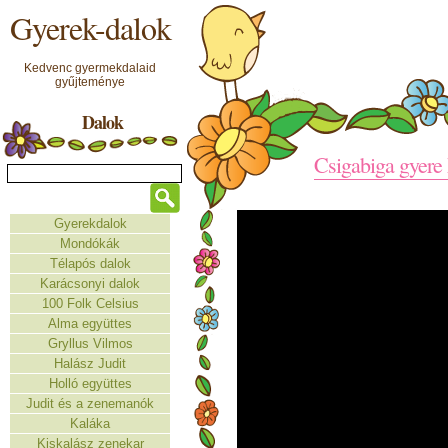
Gyerek-dalok
Kedvenc gyermekdalaid
gyűjteménye
Dalok
Csigabiga gyere 
Gyerekdalok
Mondókák
Télapós dalok
Karácsonyi dalok
100 Folk Celsius
Alma együttes
Gryllus Vilmos
Halász Judit
Holló együttes
Judit és a zenemanók
Kaláka
Kiskalász zenekar