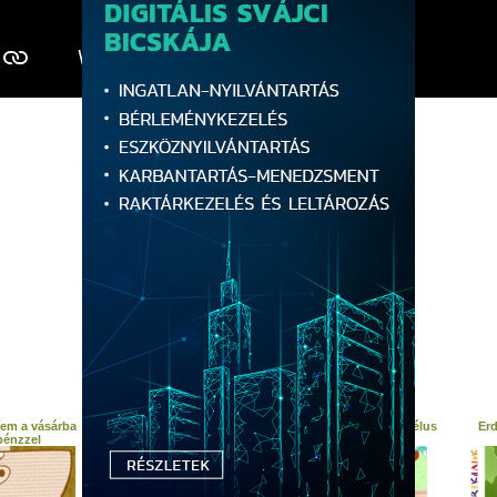
Gyerekdalok szöveg:
Erdő erdő erdő, Marosszéki kerek erdő
Madár lakik abban, madár lakik tizenkettő
Cukrot adnék annak a madárnak
Dalolja ki nevét a babámnak
Csárdás kisangyalom,
Érted fáj a szívem nagyon
Búza, búza, búza, de szép tábla búza
Annak közepébe kinyílott a rózsa
Tüskés annak minden ága,
Nem állja a madár lába,
Kedves kisangyalom,
Katonahíredet hallom
További gyerek dalok:
em a vásárba
Ciróka, maróka
Gyerekdalok - Az árgyélus
Erd
 pénzzel
kismadár