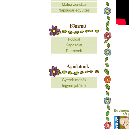
Málna zenekar
Napsugár együttes
Főmenü
Főoldal
Kapcsolat
Partnerek
Ajánlatunk
Gyerek mesék
Ingyen játékok
Én elment
fél