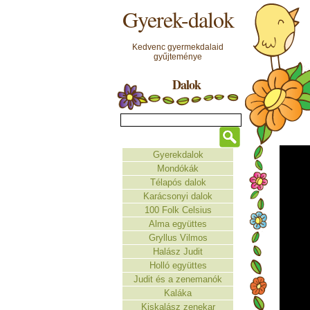
Gyerek-dalok
Kedvenc gyermekdalaid
gyűjteménye
Dalok
Gyerekdalok
Mondókák
Télapós dalok
Karácsonyi dalok
100 Folk Celsius
Alma együttes
Gryllus Vilmos
Halász Judit
Holló együttes
Judit és a zenemanók
Kaláka
Kiskalász zenekar