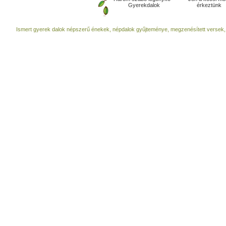
Gyerekdalok
érkeztünk
Ismert gyerek dalok népszerű énekek, népdalok gyűjteménye, megzenésített versek,