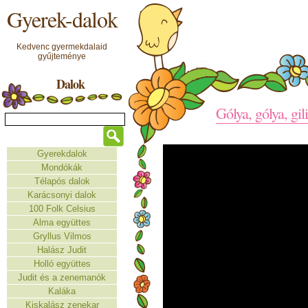
Gyerek-dalok
Kedvenc gyermekdalaid
gyűjteménye
Dalok
Gólya, gólya, gil
Gyerekdalok
Mondókák
Télapós dalok
Karácsonyi dalok
100 Folk Celsius
Alma együttes
Gryllus Vilmos
Halász Judit
Holló együttes
Judit és a zenemanók
Kaláka
Kiskalász zenekar