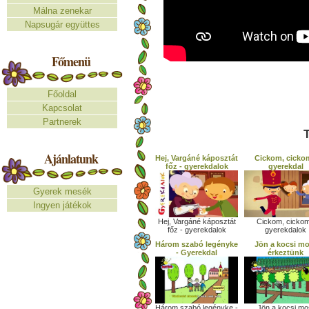
Málna zenekar
Napsugár együttes
Főmenü
Főoldal
Kapcsolat
Partnerek
T
Ajánlatunk
Hej, Vargáné káposztát
Cickom, cicko
főz - gyerekdalok
gyerekdal
Gyerek mesék
Ingyen játékok
Hej, Vargáné káposztát
Cickom, cickom
főz - gyerekdalok
gyerekdalok
Három szabó legényke
Jön a kocsi mo
- Gyerekdal
érkeztünk
Három szabó legényke -
Jön a kocsi mo