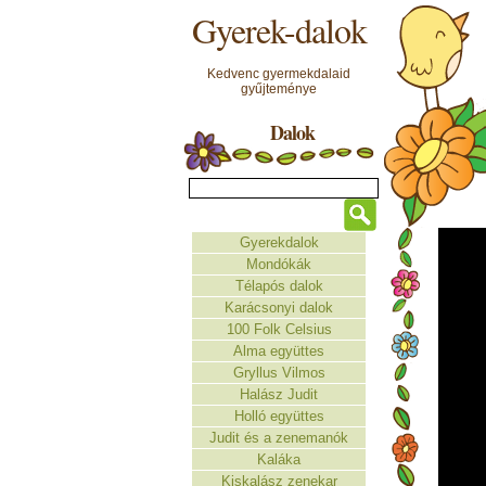
Gyerek-dalok
Kedvenc gyermekdalaid
gyűjteménye
Dalok
Gyerekdalok
Mondókák
Télapós dalok
Karácsonyi dalok
100 Folk Celsius
Alma együttes
Gryllus Vilmos
Halász Judit
Holló együttes
Judit és a zenemanók
Kaláka
Kiskalász zenekar