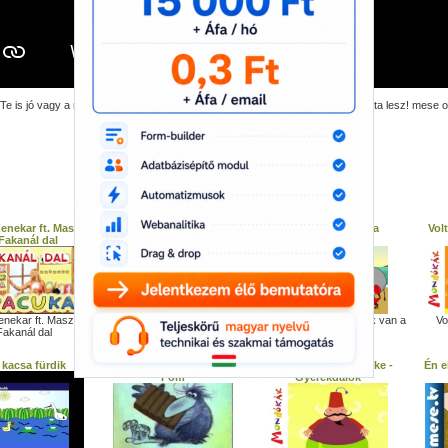
Te is jó vagy a makacs szennyeződésben? Nyugi, a mosógéppel minden tiszta lesz! mese 
További gyerek dalok:
enekar ft. Maszkura
Katalinka szállj el
Az elefánt ormánya
Vol
 Fakanál dal
(eredetmese)
Katalinka szállj el
nekar ft. Maszkura -
KerekMese: Az elefántnak van a
Vo
Fakanál dal
leghosszabb orra...
 kacsa fürdik
100 Folk Celsius - Pom
Pont, pont, vesszőcske -
Én e
Pom
Gyerekdalok