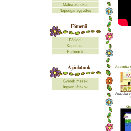
Málna zenekar
Napsugár együttes
Főmenü
Főoldal
Kapcsolat
Partnerek
Ajánlatunk
Apacuka z
-
Gyerek mesék
Ingyen játékok
Apacuka ze
Kis