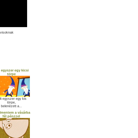
ovisoknak
t egyszer egy kicsi
törpe
lt egyszer egy kis
törpe,
belenézett a...
lmentem a vásárba
fél pénzzel