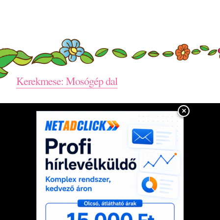
Kerekmese: Mosógép dal
×