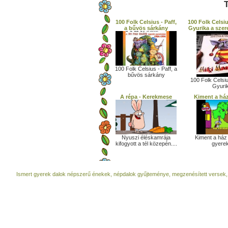
T
100 Folk Celsius - Paff,
100 Folk Celsi
a bűvös sárkány
Gyurika a sze
100 Folk Celsius - Paff, a
bűvös sárkány
100 Folk Celsiu
Gyurik
A répa - Kerekmese
Kiment a há
Nyuszi éléskamrája
Kiment a ház
kifogyott a tél közepén....
gyere
Ismert gyerek dalok népszerű énekek, népdalok gyűjteménye, megzenésített versek,