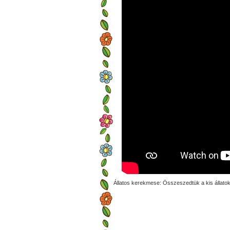
Állatos kerekmese: Összeszedtük a kis állatok