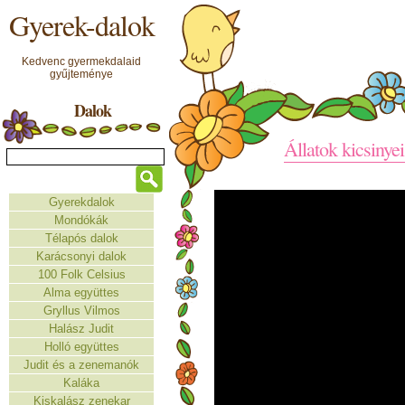
Gyerek-dalok
Kedvenc gyermekdalaid
gyűjteménye
Dalok
Állatok kicsinye
Gyerekdalok
Mondókák
Télapós dalok
Karácsonyi dalok
100 Folk Celsius
Alma együttes
Gryllus Vilmos
Halász Judit
Holló együttes
Judit és a zenemanók
Kaláka
Kiskalász zenekar