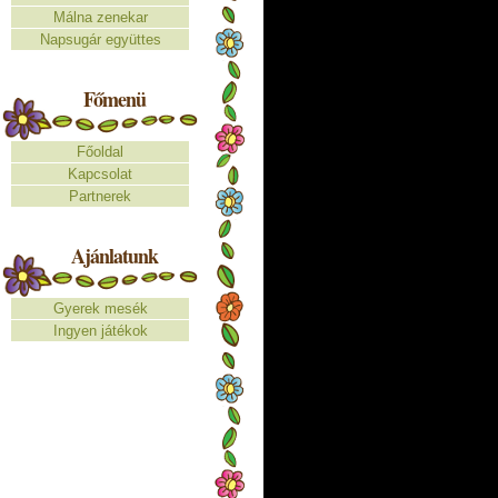
Málna zenekar
Napsugár együttes
Főmenü
Főoldal
Kapcsolat
Partnerek
Ajánlatunk
Gyerek mesék
Ingyen játékok