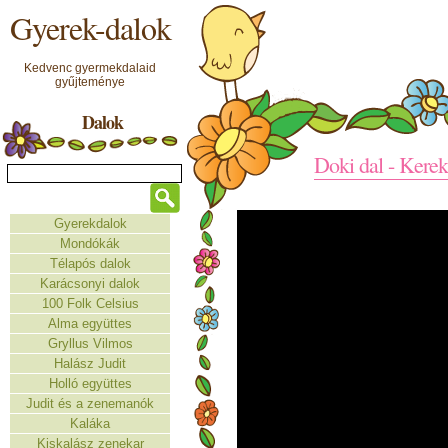
Gyerek-dalok
Kedvenc gyermekdalaid
gyűjteménye
Dalok
Doki dal - Kere
Gyerekdalok
Mondókák
Télapós dalok
Karácsonyi dalok
100 Folk Celsius
Alma együttes
Gryllus Vilmos
Halász Judit
Holló együttes
Judit és a zenemanók
Kaláka
Kiskalász zenekar