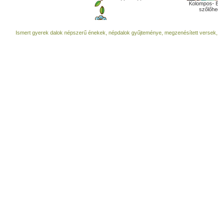
Kolompos- 
szőlőhe
Ismert gyerek dalok népszerű énekek, népdalok gyűjteménye, megzenésített versek,