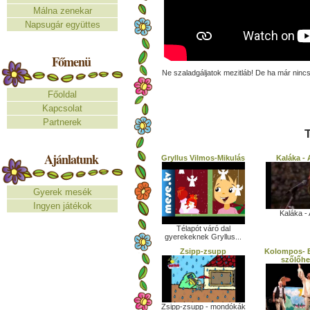
Málna zenekar
Napsugár együttes
Főmenü
Ne szaladgáljatok mezitláb! De ha már nincs
Főoldal
Kapcsolat
Partnerek
T
Ajánlatunk
Gryllus Vilmos-Mikulás
Kaláka -
Gyerek mesék
Ingyen játékok
Kaláka -
Télapót váró dal
gyerekeknek Gryllus...
Zsipp-zsupp
Kolompos- 
szőlőhe
Zsipp-zsupp - mondókák