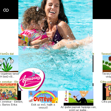
Hangszer ovi - Zsipp-zsupp (gitár)
További gyerek dalok:
 betűs dal
Halász Judit: Csiribiri
Pál Kata Péter jó reggelt
Tavaszi
Halász Judit: Csiribiri
izgalmas tanulással.
Pál Kata Péter jó reggelt
Tavaszi
 H betű-ről...
virá
z zenekar - Elefánt
Esik az eső, hajlik a
Az ipafai papnak
Cifra pa
vessző
z zenekar - Elefánt,
Cifra p
s: Bartos Erika
Esik az eső, hajlik a
Az ipafai papnak fapipája van,
vessző
ezért az ipafai...