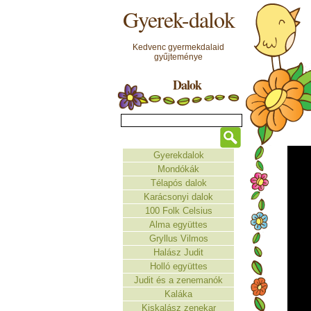
Gyerek-dalok
Kedvenc gyermekdalaid
gyűjteménye
Dalok
Gyerekdalok
Mondókák
Télapós dalok
Karácsonyi dalok
100 Folk Celsius
Alma együttes
Gryllus Vilmos
Halász Judit
Holló együttes
Judit és a zenemanók
Kaláka
Kiskalász zenekar