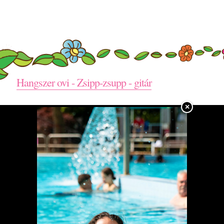
Hangszer ovi - Zsipp-zsupp - gitár
×