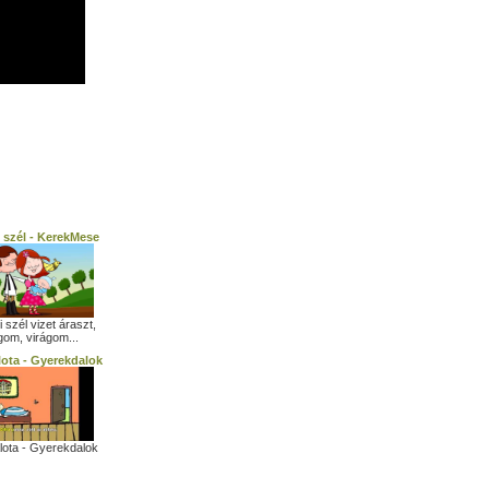
 szél - KerekMese
 szél vizet áraszt,
gom, virágom...
lota - Gyerekdalok
alota - Gyerekdalok