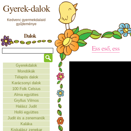
Gyerek-dalok
Kedvenc gyermekdalaid
gyűjteménye
Dalok
Ess eső, ess
Gyerekdalok
Mondókák
Télapós dalok
Karácsonyi dalok
100 Folk Celsius
Alma együttes
Gryllus Vilmos
Halász Judit
Holló együttes
Judit és a zenemanók
Kaláka
Kiskalász zenekar