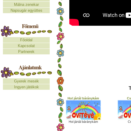
Málna zenekar
Napsugár együttes
Főmenü
Főoldal
Kapcsolat
Partnerek
Ajánlatunk
Gyerek mesék
Ingyen játékok
T
Hol jártál báránykám
Cs
Hol jártál báránykám
Cs