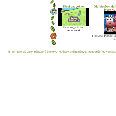
Kicsi vagyok én
Old MacDonald 
More Nu
Kicsi vagyok én -
mondókák
Old MacDonald Ha
Nu
Ismert gyerek dalok népszerű énekek, népdalok gyűjteménye, megzenésített versek,