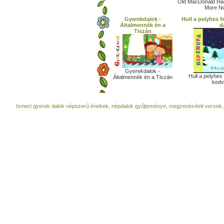
Old MacDonald Had
More Nu
Gyerekdalok -
Hull a pelyhes f
Általmennék én a
d
Tiszán
Gyerekdalok -
Hull a pelyhes f
Általmennék én a Tiszán
kedv
Ismert gyerek dalok népszerű énekek, népdalok gyűjteménye, megzenésített versek,