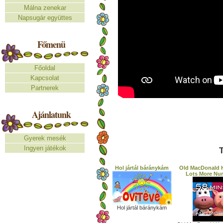
Málna zenekar
Napsugár együttes
Főmenü
Főoldal
Kapcsolat
Partnerek
Ajánlatunk
Gyerek mesék
Ingyen játékok
T
Hol jártál báránykám
Old MacDonald 
Lots More Nu
Hol jártál báránykám