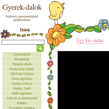
Gyerek-dalok
Kedvenc gyermekdalaid
gyűjteménye
Dalok
Egy kis malac
Gyerekdalok
Mondókák
Télapós dalok
Karácsonyi dalok
100 Folk Celsius
Alma együttes
Gryllus Vilmos
Halász Judit
Holló együttes
Judit és a zenemanók
Kaláka
Kiskalász zenekar