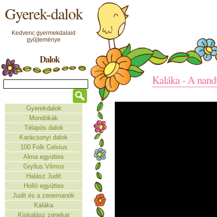
Gyerek-dalok
Kedvenc gyermekdalaid
gyűjteménye
Dalok
Kaláka - A nand
Gyerekdalok
Mondókák
Télapós dalok
Karácsonyi dalok
100 Folk Celsius
Alma együttes
Gryllus Vilmos
Halász Judit
Holló együttes
Judit és a zenemanók
Kaláka
Kiskalász zenekar