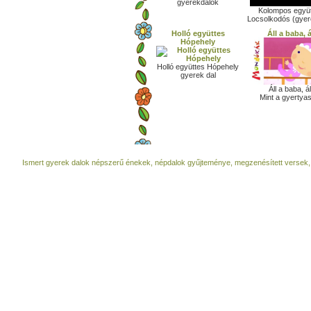
gyerekdalok
Kolompos együt
Locsolkodós (gyere
Holló együttes
Áll a baba, á
Hópehely
Holló együttes Hópehely
gyerek dal
Áll a baba, ál
Mint a gyertyas
Ismert gyerek dalok népszerű énekek, népdalok gyűjteménye, megzenésített versek,