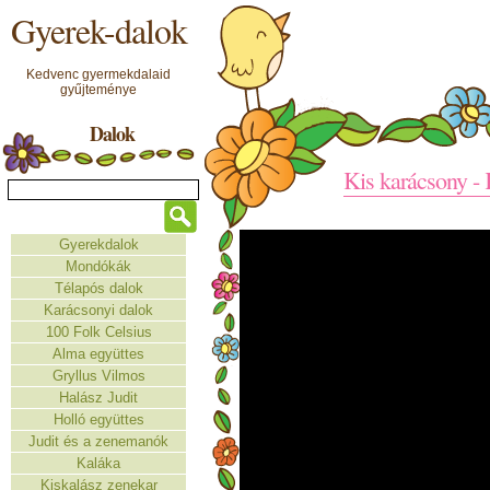
Gyerek-dalok
Kedvenc gyermekdalaid
gyűjteménye
Dalok
Kis karácsony -
Gyerekdalok
Mondókák
Télapós dalok
Karácsonyi dalok
100 Folk Celsius
Alma együttes
Gryllus Vilmos
Halász Judit
Holló együttes
Judit és a zenemanók
Kaláka
Kiskalász zenekar