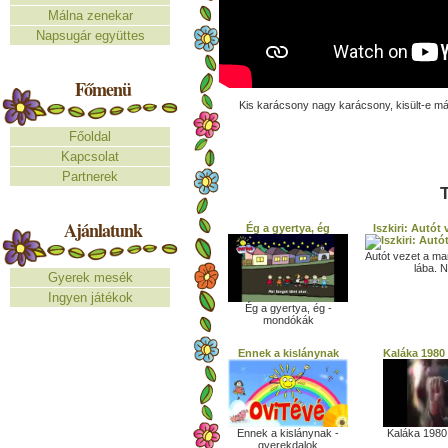
Málna zenekar
Napsugár együttes
Főmenü
Kis karácsony nagy karácsony, kisült-e má
Főoldal
Kapcsolat
Partnerek
T
Ajánlatunk
Ég a gyertya, ég
Iszkiri: Autót
Autót vezet a ma
lába. N
Gyerek mesék
Ingyen játékok
Ég a gyertya, ég -
mondókák
Ennek a kislánynak
Kaláka 1980 
Ennek a kislánynak -
Kaláka 1980 
gyerekdalok