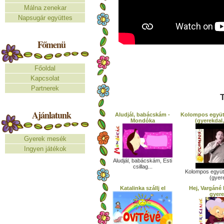
Málna zenekar
Napsugár együttes
Főmenü
Főoldal
Kapcsolat
Partnerek
T
Ajánlatunk
Aludjál, babácskám -
Kolompos együt
Mondóka
(gyerekdal,
Gyerek mesék
Ingyen játékok
Aludjál, babácskám, Esti
csillag...
Kolompos együt
(gyere
Katalinka szállj el
Hej, Vargáné 
gyer