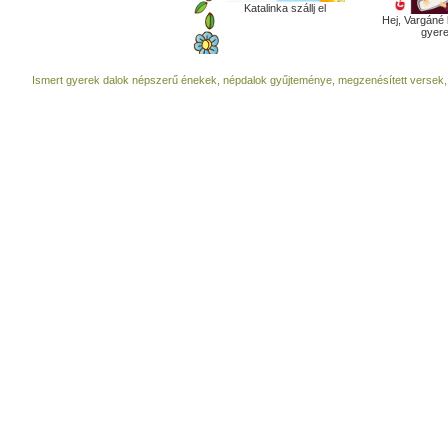
Katalinka szállj el
Hej, Vargáné 
gyer
Ismert gyerek dalok népszerű énekek, népdalok gyűjteménye, megzenésített versek,