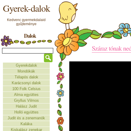
Gyerek-dalok
Kedvenc gyermekdalaid
gyűjteménye
Dalok
Száraz tónak ned
Gyerekdalok
Mondókák
Télapós dalok
Karácsonyi dalok
100 Folk Celsius
Alma együttes
Gryllus Vilmos
Halász Judit
Holló együttes
Judit és a zenemanók
Kaláka
Kiskalász zenekar