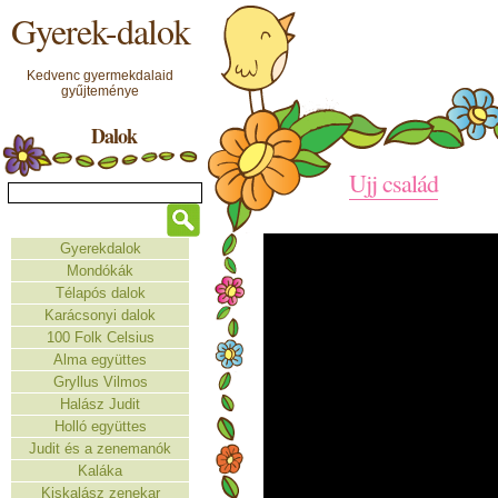
Gyerek-dalok
Kedvenc gyermekdalaid
gyűjteménye
Dalok
Ujj család
Gyerekdalok
Mondókák
Télapós dalok
Karácsonyi dalok
100 Folk Celsius
Alma együttes
Gryllus Vilmos
Halász Judit
Holló együttes
Judit és a zenemanók
Kaláka
Kiskalász zenekar