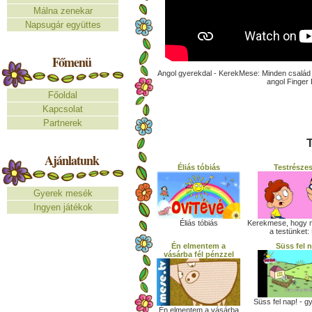
Málna zenekar
Napsugár együttes
Főmenü
Angol gyerekdal - KerekMese: Minden család e
angol Finger 
Főoldal
Kapcsolat
Partnerek
T
Ajánlatunk
Éliás tóbiás
Testrészes
Gyerek mesék
Ingyen játékok
Kerekmese, hogy 
Éliás tóbiás
a testünket: F
Én elmentem a
Süss fel 
vásárba fél pénzzel
Süss fel nap! - g
Én elmentem a vásárba