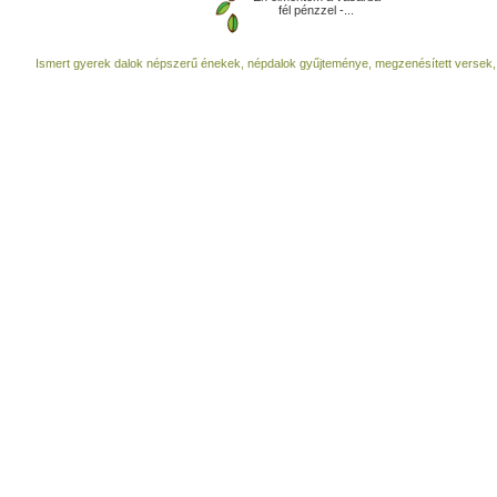
fél pénzzel -...
Ismert gyerek dalok népszerű énekek, népdalok gyűjteménye, megzenésített versek,