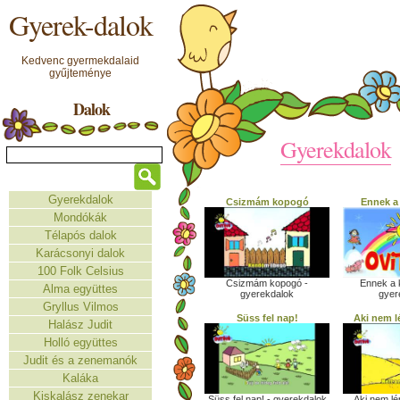
Gyerek-dalok
Kedvenc gyermekdalaid
gyűjteménye
Dalok
Gyerekdalok
Gyerekdalok
Csizmám kopogó
Ennek a
Mondókák
Télapós dalok
Karácsonyi dalok
100 Folk Celsius
Csizmám kopogó -
Ennek a 
Alma együttes
gyerekdalok
gyer
Gryllus Vilmos
Süss fel nap!
Aki nem l
Halász Judit
Holló együttes
Judit és a zenemanók
Kaláka
Kiskalász zenekar
Süss fel nap! - gyerekdalok
Aki nem lé