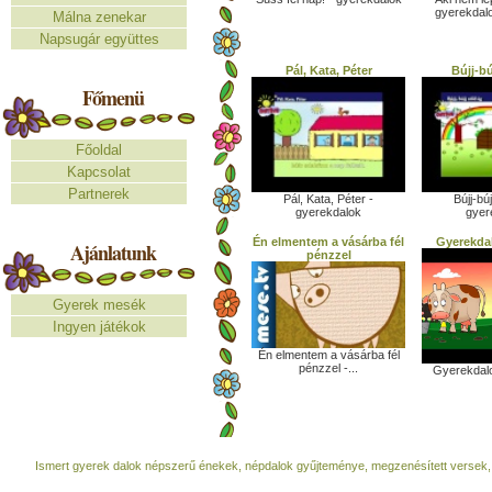
gyerekdal
Málna zenekar
Napsugár együttes
Pál, Kata, Péter
Bújj-bú
Főmenü
Főoldal
Kapcsolat
Partnerek
Pál, Kata, Péter -
Bújj-búj
gyerekdalok
gyer
Én elmentem a vásárba fél
Gyerekda
Ajánlatunk
pénzzel
Gyerek mesék
Ingyen játékok
Én elmentem a vásárba fél
pénzzel -...
Gyerekdal
Ismert gyerek dalok népszerű énekek, népdalok gyűjteménye, megzenésített versek,