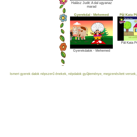
Halász Judit: A dal ugyanaz
marad
Gyerekdal - Mehemed
Pál Kata Pé
Pál Kata Pé
Gyerekdalok - Mehemed
Ismert gyerek dalok népszerű énekek, népdalok gyűjteménye, megzenésített versek,