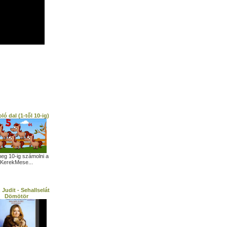
ó dal (1-től 10-ig)
meg 10-ig számolni a
KerekMese...
 Judit - Sehallselát
Dömötör