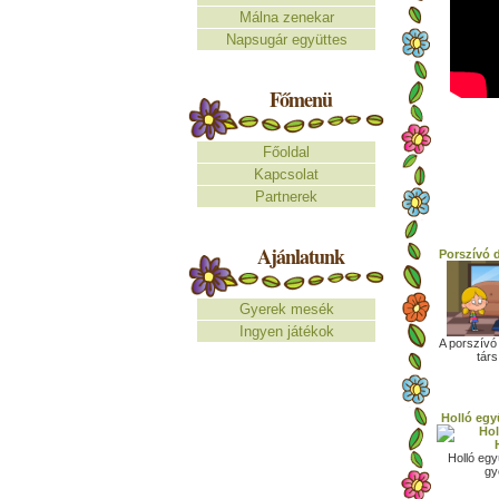
Málna zenekar
Napsugár együttes
Főmenü
Főoldal
Kapcsolat
Partnerek
Ajánlatunk
Porszívó 
Gyerek mesék
Ingyen játékok
A porszívó 
társ
Holló egy
Holló egy
gy