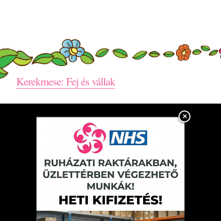
Kerekmese: Fej és vállak
×