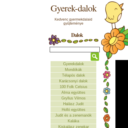
Gyerek-dalok
Kedvenc gyermekdalaid
gyűjteménye
Dalok
Gyerekdalok
Mondókák
Télapós dalok
Karácsonyi dalok
100 Folk Celsius
Alma együttes
Gryllus Vilmos
Halász Judit
Holló együttes
Judit és a zenemanók
Kaláka
Kiskalász zenekar