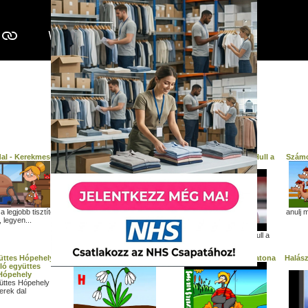
Fej és vállak (angol gyerekdal)
További gyerek dalok:
dal - Kerekmese
Bilidal - a Bilibe a király
Kolompos együttes- Hull a
Számol
szilva
Bilidal - a Bilibe a király - mókás
a legjobb tisztító
anulj 
gyerekdal...
, legyen...
Kolompos együttes- Hull a
szilva Ismerős...
üttes Hópehely
H betűs dal
Gryllus Vilmos- Kárókatona
Halász
üttes Hópehely
erek dal