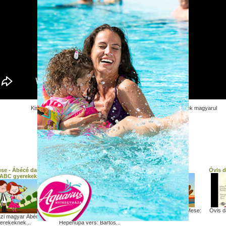
Kistehén - Kis karácsonyi probléma - Tehenes mese gyerekeknek magyarul
További gyerek dalok:
e - Ábécé dal - a
Kiskalász zenekar -
Ujj család
Óvis d
ABC gyerekeknek
Hepehupa
Angol gyerekdal - KerekMese:
Óvis d
Minden család egy...
azi magyar Ábécé dal
Kiskalász zenekar -
erekeknek...
Hepehupa vers: Bartos...