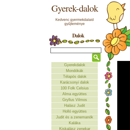
Gyerek-dalok
Kedvenc gyermekdalaid
gyűjteménye
Dalok
Gyerekdalok
Mondókák
Télapós dalok
Karácsonyi dalok
100 Folk Celsius
Alma együttes
Gryllus Vilmos
Halász Judit
Holló együttes
Judit és a zenemanók
Kaláka
Kiskalász zenekar