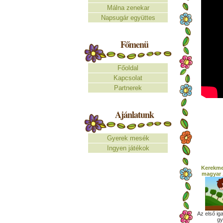
Málna zenekar
Napsugár együttes
Főmenü
Főoldal
Kapcsolat
Partnerek
Ajánlatunk
Gyerek mesék
Ingyen játékok
Kerekmes
magyar 
Az első ig
gy