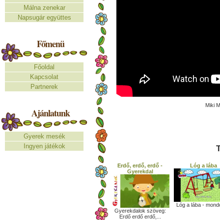
Málna zenekar
Napsugár együttes
Főmenü
Főoldal
Kapcsolat
Partnerek
Miki 
Ajánlatunk
Gyerek mesék
Ingyen játékok
T
Erdő, erdő, erdő -
Lóg a lába
Gyerekdal
Lóg a lába - mon
Gyerekdalok szöveg:
Erdő erdő erdő,...