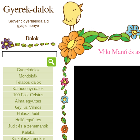
Gyerek-dalok
Kedvenc gyermekdalaid
gyűjteménye
Dalok
Miki Manó és az
Gyerekdalok
Mondókák
Télapós dalok
Karácsonyi dalok
100 Folk Celsius
Alma együttes
Gryllus Vilmos
Halász Judit
Holló együttes
Judit és a zenemanók
Kaláka
Kiskalász zenekar