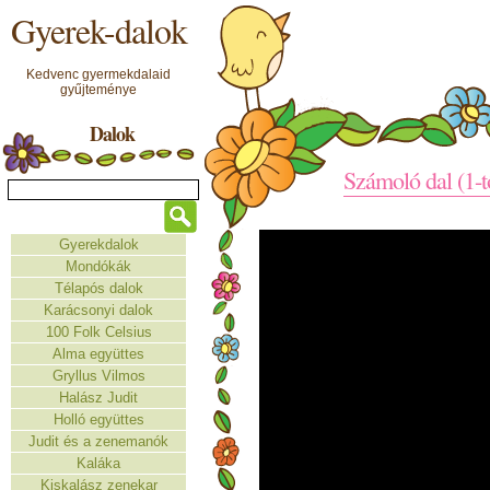
Gyerek-dalok
Kedvenc gyermekdalaid
gyűjteménye
Dalok
Számoló dal (1-t
Gyerekdalok
Mondókák
Télapós dalok
Karácsonyi dalok
100 Folk Celsius
Alma együttes
Gryllus Vilmos
Halász Judit
Holló együttes
Judit és a zenemanók
Kaláka
Kiskalász zenekar