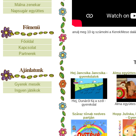
Málna zenekar
Napsugár együttes
Főmenü
anulj meg 10-ig számolni a KerekMese dal
Főoldal
Kapcsolat
Partnerek
T
Ajánlatunk
Hej Jancsika Jancsika -
Alma együttes
gyerekdalok
Gyerek mesék
Ingyen játékok
Hej, Dunáról fúj a szél -
Alma együttes
gyerekdal
Száraz tónak nedves
Hopp Juliska,
partján
- Gyer