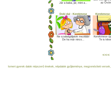
az Óvóné
Jár a baba, jár, mint a...
Doki dal - Kerekmese
Kerekmese -
Ne szaladgáljatok mezitláb!
Kerekmese úja
De ha már nincs...
Te is kike
<<<
Ismert gyerek dalok népszerű énekek, népdalok gyűjteménye, megzenésített versek,