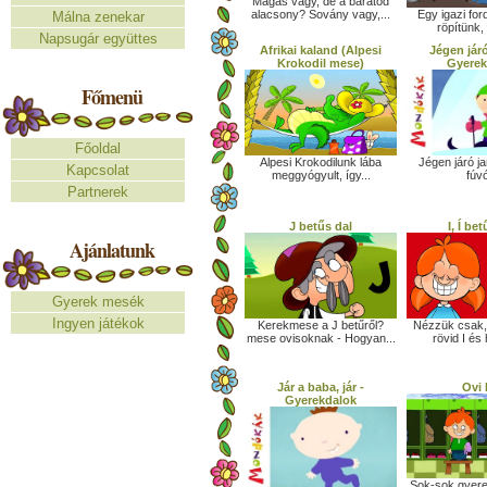
Magas vagy, de a barátod
alacsony? Sovány vagy,...
Egy igazi ford
Málna zenekar
röpítünk, 
Napsugár együttes
Afrikai kaland (Alpesi
Jégen járó
Krokodil mese)
Gyerek
Főmenü
Főoldal
Alpesi Krokodilunk lába
Jégen járó j
Kapcsolat
meggyógyult, így...
fúvó
Partnerek
J betűs dal
I, Í be
Ajánlatunk
Gyerek mesék
Ingyen játékok
Kerekmese a J betűről?
Nézzük csak,
mese ovisoknak - Hogyan...
rövid I és
Jár a baba, jár -
Ovi 
Gyerekdalok
Sok-sok gyere