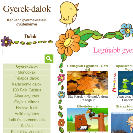
Gyerek-dalok
Kedvenc gyermekdalaid
gyűjteménye
Dalok
Legújabb gye
Gyerekdalok
Csillaghúr Együttes - Őszi
Apacuka fu
dal
Mond
Mondókák
Télapós dalok
Karácsonyi dalok
100 Folk Celsius
Alma együttes
Sás Károly - Hétvári Andrea
Apacuka, f
- Csillaghúr...
Fundaká
Gryllus Vilmos
Ellentétes dal
Száraz tón
Halász Judit
part
Holló együttes
Judit és a zenemanók
Kaláka
Kiskalász zenekar